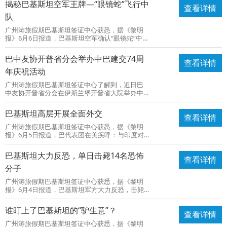
揭秘巴基斯坦空军王牌—“眼镜蛇”飞行中
查看详情
队
广州涛旅假期巴基斯坦签证中心获悉，据《黎明
报》6月6日报道，巴基斯坦空军确认“眼镜蛇”中队
主导空战，击落六架印军战机。
巴中友协开普省分会举办中巴建交74周
查看详情
年庆祝活动
广州涛旅假期巴基斯坦签证​中心了解到，近日巴
中友协开普省分会在伊斯兰堡开普省大院举办中
巴建交74周年暨乌鲁木齐与白沙瓦缔结友好城市
40周年庆祝活动，开普省议长斯瓦蒂、巴中友协
巴基斯坦高层开展全面外交
查看详情
开普省分会主席优素福及开普省政府、议会成员
等各界人士出席，我馆施远强公使应邀出席。
广州涛旅假期巴基斯坦签证​中心获悉，据《黎明
报》6月5日报道，巴代表团在美疾呼：与印度对
话刻不容缓。
巴基斯坦大力反恐，单日击毙14名恐怖
查看详情
分子
广州涛旅假期巴基斯坦签证​中心获悉，据《黎明
报》6月4日报道，巴基斯坦军方大力反恐，击毙
14名恐怖分子
谁盯上了巴基斯坦的“驴生意”？
查看详情
广州涛旅假期巴基斯坦签证​中心获悉，据《黎明