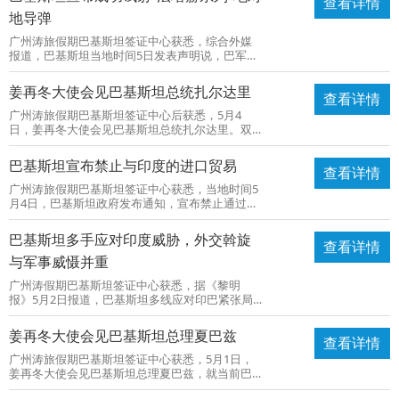
查看详情
架。战机都是在印度领空被击落的。巴方没有战
机被击落。
地导弹
广州涛旅假期巴基斯坦签证中心获悉，综合外媒
报道，巴基斯坦当地时间5日发表声明说，巴军方
当天成功试射了“法塔赫系列”地对地导弹。
姜再冬大使会见巴基斯坦总统扎尔达里
查看详情
广州涛旅假期巴基斯坦签证​中心后获悉，5月4
日，姜再冬大使会见巴基斯坦总统扎尔达里。双
方高度评价中巴铁杆友谊和全天候战略合作伙伴
关系，一致同意落实好两国高层共识，进一步深
巴基斯坦宣布禁止与印度的进口贸易
查看详情
化各领域交流合作，在当前复杂多变国际形势下
实现合作发展、共同繁荣。双方还就巴印之间当
广州涛旅假期巴基斯坦签证​中心获悉，当地时间5
前相关事态进行了交流，同意继续共同致力于南
月4日，巴基斯坦政府发布通知，宣布禁止通过陆
亚地区和平稳定。
路、海路和空路在巴基斯坦境内转运进口印度原
产商品，并禁止第三国出口至印度的货物经由巴
巴基斯坦多手应对印度威胁，外交斡旋
查看详情
基斯坦过境。
与军事威慑并重
广州涛假期巴基斯坦签证中心获悉，据《黎明
报》5月2日报道，巴基斯坦多线应对印巴紧张局
势 强化外交斡旋与军事威慑。
姜再冬大使会见巴基斯坦总理夏巴兹
查看详情
广州涛旅假期巴基斯坦签证中心获悉，5月1日，
姜再冬大使会见巴基斯坦总理夏巴兹，就当前巴
印局势交换意见，巴基斯坦副总理兼外长达尔和