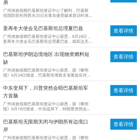
先心病研究所所长纳赛尔少将共同参加。
弟
广州涛旅假期巴基斯坦签证​中心了解到，巴基斯
坦国防部长阿西夫25日在青岛接受媒体群访时表
示，与北约的军事联盟不同，上海合作组织可以
促进地区和平，是保护地区国家发展的一个重要
姜再冬大使会见巴基斯坦总理夏巴兹
查看详情
工具。
广州涛旅假期巴基斯坦签证​中心获悉，6月24日，
姜再冬大使会见巴基斯坦总理夏巴兹，就双边关
系和国际地区形势交换意见。巴基斯坦总理特别
助理法塔米和我馆徐航天公参等在座。
巴基斯坦伊朗边境地区 出现物资燃料短
查看详情
缺
广州涛旅假期巴基斯坦签证​中心获悉，据《黎明
报》6月24日报道，巴基斯坦俾路支省紧急应对边
境物资短缺，首席部长下令保障燃料食品供应。
中东变局下，川普突然会晤巴基斯坦军
查看详情
方首脑
广州涛旅假期巴基斯坦签证​中心获悉，据《黎明
报》6月19日报道，中东战局下，特朗普突然会晤
巴基斯坦陆军元帅，棋局恐生变。
巴基斯坦无限期关闭与伊朗所有边境口
查看详情
岸
广州涛旅假期巴基斯坦签证中心获悉，据《黎明