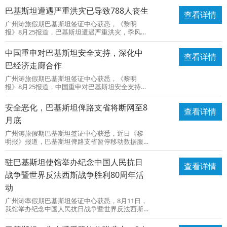
并致辞，在巴华侨华人、中资企业、留学生及央
巴基斯坦遭遇严重洪灾已导致788人丧生
查看详情
媒代表参加。
广州涛旅假期巴基斯坦签证中心获悉，《黎明
报》8月25报道，巴基斯坦遭遇严重洪灾，季风暴
雨已致全国逾788人丧生。
中国重申对巴基斯坦安全支持，深化中
查看详情
巴经济走廊合作
广州涛旅假期巴基斯坦签证​中心获悉，《黎明
报》8月25报道，中国重申对巴基斯坦安全支持，
深化中巴经济走廊合作。
安全恶化，巴基斯坦俾路支省将断网至8
查看详情
月底
广州涛旅假期巴基斯坦签证​中心获悉，近日《黎
明报》报道，巴基斯坦俾路支省暂停移动数据服
务至8月底。
驻巴基斯坦使馆举办纪念中国人民抗日
查看详情
战争暨世界反法西斯战争胜利80周年活
动
广州涛率假期巴基斯坦签证​中心获悉，8月11日，
我馆举办纪念中国人民抗日战争暨世界反法西斯
战争胜利80周年座谈会及图片展。姜再冬大使、
巴国民议会副议长穆斯塔法等出席并发言，巴政