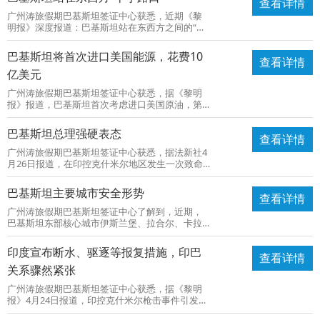
查看详情
行“熊猫债”。
广州涛旅假期巴基斯坦签证​中心获悉，近期《黎
明报》深度报道：巴基斯坦站在东西方之间的“十
字路口”。 随着国际局势的微妙变化，巴基斯坦正
面临一个前所未有的挑战：在美国和东大之间做
巴基斯坦将首次进口美国能源，花费10
查看详情
出选择。尽管这个选择尚未被强制施加，但它的
阴影已悄然逼近，迫使这个国家进行深入而有序
亿美元
的思考，并准备应对可能到来的任何局面。
广州涛旅假期巴基斯坦签证​中心获悉，据《黎明
报》报道，巴基斯坦首次考虑进口美国原油，第
一批约为10亿美元。
巴基斯坦总理强硬表态
查看详情
广州涛旅假期巴基斯坦签证中心获悉，据法新社4
月26日报道，在印控克什米尔地区发生一次致命
袭击，且新德里将其归咎于伊斯兰堡后，巴基斯
坦领导人26日说，他作好了保卫国家的准备。这
巴基斯坦主要城市安全形势
查看详情
次袭击使本已紧张的两国关系进一步恶化，两国
军队在有争议的边境地区发生了交火。
广州涛旅假期巴基斯坦签证​中心了解到，近期，
巴基斯坦东部核心城市伊斯兰堡、拉合尔、卡拉
奇等地安全形势总体可控，但仍存在刑事犯罪高
发、恐怖组织渗透加剧以及零星暴恐袭击等多重
印度宣布断水、驱逐等报复措施，印巴
查看详情
风险，在巴中资企业及人员需保持高度警惕，积
极采取风险规避措施。
关系骤然紧张
广州涛旅假期巴基斯坦签证​中心获悉，据《黎明
报》4月24日报道，印控克什米尔枪击事件引发印
巴紧张局势，巴基斯坦召开紧急会议应对。