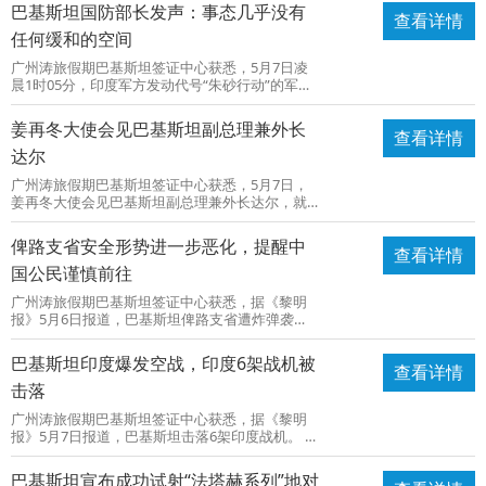
员加强安全防范，强化各项安保措施。如遇紧急
巴基斯坦国防部长发声：事态几乎没有
查看详情
情况，请及时联系中国驻巴使领馆寻求协助。
任何缓和的空间
广州涛旅假期巴基斯坦签证​中心获悉，5月7日凌
晨1时05分，印度军方发动代号“朱砂行动”的军事
打击，向巴基斯坦及巴控克什米尔的9处目标发射
导弹。截至5月8日下午，印度国防部长辛格在跨
姜再冬大使会见巴基斯坦副总理兼外长
查看详情
党派会议上明确表示“行动仍在持续”，但未提及具
体结束时间‌。
达尔
广州涛旅假期巴基斯坦签证​中心获悉，5月7日，
姜再冬大使会见巴基斯坦副总理兼外长达尔，就
巴印紧张局势交换意见。
俾路支省安全形势进一步恶化，提醒中
查看详情
国公民谨慎前往
广州涛旅假期巴基斯坦签证​中心获悉，据《黎明
报》5月6日报道，巴基斯坦俾路支省遭炸弹袭
击，安全部队成目标。
巴基斯坦印度爆发空战，印度6架战机被
查看详情
击落
广州涛旅假期巴基斯坦签证中心获悉，据《黎明
报》5月7日报道，巴基斯坦击落6架印度战机。 巴
基斯坦军方证实，被击落的印度空军战机中包括3
架“阵风”战斗机，以及苏-30和米格-29战机各一
巴基斯坦宣布成功试射“法塔赫系列”地对