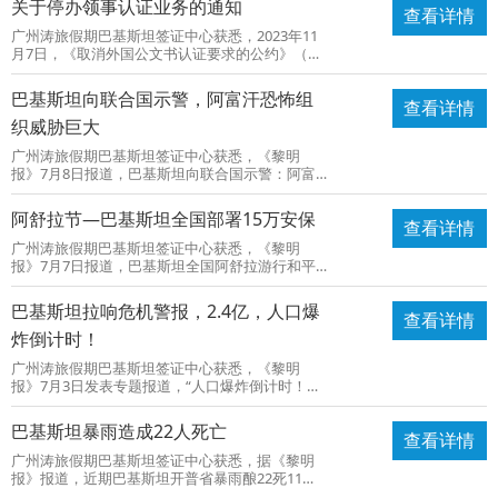
关于停办领事认证业务的通知
查看详情
广州涛旅假期巴基斯坦签证​中心获悉，2023年11
月7日，《取消外国公文书认证要求的公约》（以
下简称《公约》）在中国与巴基斯坦生效实施，
此后两国签发的《公约》范围内的公文书只需办
巴基斯坦向联合国示警，阿富汗恐怖组
查看详情
理各自国家附加证明书（Apostille）即可送往对方
国家使用，无需再行办理巴基斯坦外交部和中国
织威胁巨大
驻巴基斯坦使领馆的双重领事认证。
广州涛旅假期巴基斯坦签证​中心获悉，《黎明
报》7月8日报道，巴基斯坦向联合国示警：阿富
汗境内恐怖组织威胁区域安全。
阿舒拉节—巴基斯坦全国部署15万安保
查看详情
广州涛旅假期巴基斯坦签证中心获悉，《黎明
报》7月7日报道，巴基斯坦全国阿舒拉游行和平
落幕，政府部署超15万安保力量创纪录。
巴基斯坦拉响危机警报，2.4亿，人口爆
查看详情
炸倒计时！
广州涛旅假期巴基斯坦签证​中心获悉，《黎明
报》7月3日发表专题报道，“人口爆炸倒计时！巴
基斯坦拉响危机警报 政界学界疾呼紧急行动”。
巴基斯坦暴雨造成22人死亡
查看详情
广州涛旅假期巴基斯坦签证中心获悉，据《黎明
报》报道，近期巴基斯坦开普省暴雨酿22死11
伤，斯瓦特河成重灾区。