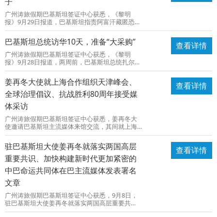
子
广州涛旅假期巴基斯坦签证​中心获悉，《黎明
报》9月29日报道，巴基斯坦指责阿富汗藏匿恐怖
训练营，巴基斯坦升级边境反恐行动。
巴基斯坦总统访华10天，准备“大采购”
查看详情
广州涛旅假期巴基斯坦签证中心获悉，《黎明
报》9月28日报道，两周前，巴基斯坦总统扎尔达
里的飞机降落在成都，他带队参观了成飞集团，
并亲自登上歼-10驾驶舱向我方竖起大拇指。他高
姜再冬大使就上海合作组织天津峰会、
查看详情
度评价骁龙战机和歼-10战机对巴基斯坦的贡献，
特别是在今年5月印巴空战中发挥了至关重要的作
全球治理倡议、抗战胜利80周年接受媒
用，导致印度7架战机坠落。
体采访
广州涛旅假期巴基斯坦签证中心获悉，姜再冬大
使邀请巴基斯坦主流媒体来馆交流，其间就上海
合作组织天津峰会、全球治理倡议、纪念中国人
民抗日战争暨世界反法西斯战争胜利80周年大会
驻巴基斯坦大使姜再冬就落实两国高层
查看详情
分别回答巴基斯坦通讯社、萨驰（SUCH）电视
台、艾瑞（ARY）电视台记者提问
重要共识、加快构建新时代更加紧密的
中巴命运共同体在巴主流媒体发表署名
文章
广州涛旅假期巴基斯坦签证​中心获悉，9月8日，
驻巴基斯坦大使姜再冬就落实两国高层重要共
识、加快构建新时代更加紧密的中巴命运共同体