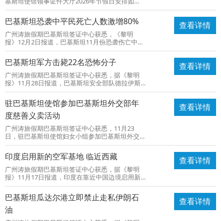
基斯坦使馆领事证件大厅2026年节假日安排如
下。如有临时变动，使馆将在网站及时公布，请
予关注
巴基斯坦恐袭中平民死亡人数激增80%
查看详情
广州涛旅假期巴基斯坦签证​中心获悉，《黎明
报》12月2日报道，巴基斯坦11月份恐袭伤亡中，
平民死亡人数激增80%，安全部队伤亡骤降。
巴基斯坦军方击毙22名恐怖分子
查看详情
广州涛旅假期巴基斯坦签证​中心获悉，据《黎明
报》11月28日报道，巴基斯坦安全部队德拉伊斯
梅尔汗展开精准行动，击毙22名恐怖分子。
驻巴基斯坦使馆参加巴基斯坦外交部年
查看详情
度慈善义卖活动
广州涛旅假期巴基斯坦签证​中心获悉，11月23
日，驻巴基斯坦使馆妇女小组参加巴基斯坦外交
部妇女协会举办的年度慈善义卖活动。巴基斯坦
副总理兼外长达尔作为主宾出席并致辞，各国驻
印度启用新的空军基地 临近西藏
查看详情
巴使节和外交官、巴各界人士参加。
广州涛旅假期巴基斯坦签证​中心获悉，据《黎明
报》11月17日报道，印度在靠近中国边境启用新
空军基地。
巴基斯坦瓜达尔港立即禁止走私伊朗石
查看详情
油