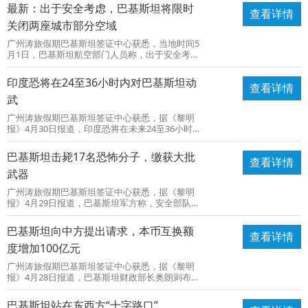
我馆徐航天公参等在座。
最新：出于安全考虑，巴基斯坦将限时
查看详情
关闭两座城市部分空域
广州涛旅假期巴基斯坦签证​中心获悉，当地时间5
月1日，巴基斯坦航空部门人员称，出于安全考
虑，巴基斯坦将在5月份每天限时关闭卡拉奇和拉
合尔飞行情报区的部分特定区域。
印度恐将在24至36小时内对巴基斯坦动
查看详情
武
广州涛旅假期巴基斯坦签证​中心获悉，据《黎明
报》4月30日报道，印度恐将在未来24至36小时内
对巴采取军事行动,印方任何军事冒险行为都将遭
到巴基斯坦坚决回击。
巴基斯坦击毙17名恐怖分子，缴获大批
查看详情
武器
广州涛旅假期巴基斯坦签证​中心获悉，据《黎明
报》4月29日报道，巴基斯坦军方称，安全部队在
巴基斯坦与阿富汗边境附近的开普省北瓦济里斯
坦地区展开了一次成功的反恐行动，击毙了17名
巴基斯坦向中方提出请求，本币互换额
查看详情
恐怖分子，并缴获了大量武器、弹药和爆炸物。
度增加100亿元
广州涛旅假期巴基斯坦签证中心获悉，据《黎明
报》4月28日报道，巴基斯坦财政部长奥朗则布透
露，巴方已向中国提出请求，希望增加现有货币
互换额度。他还表示预计巴基斯坦将在年底前发
巴基斯坦站在东西方“十字路口”