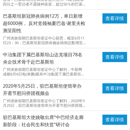
四分之一受访者不愿接种疫苗，超过50％的巴基
斯坦人支持总理伊姆兰·汗应对新冠病毒的措施。
研究所（IPOR）的报告显示，在对政府应对政策
巴基斯坦新冠肺炎病例12万，单日新增
查看详情
表示满意的巴基斯坦人中，有52％的人认为政府
表现“非常好”，另有27％的人认为政府表现“好”。
超6000例， 反对党领袖夏巴兹·谢里夫检
测呈阳性
广州涛旅假期巴基斯坦签证中心获悉，截至6月11
日23：30，巴基斯坦新冠肺炎确诊病例总数增至
123155例，其中，信德省46828例，旁遮普省
45463例，俾路支省6236例，吉尔吉特—巴尔蒂斯
中冶集团下属巴基斯坦山达克项目78名
查看详情
坦(GB）地区1018例，开普省15787例，伊斯兰堡
6236例，查谟克什米尔488例。死亡2407例，治愈
央企技术骨干赴巴基斯坦
38391例。
广州涛旅假期巴基斯坦签证中心了解到，中新网
成都6月6日电(单鹏)载有中冶集团下属巴基斯坦山
达克项目78名技术骨干的国航CA553包机6日凌晨
2时48分从成都双流国际机场直飞巴基斯坦第一大
2020年5月25日，驻巴基斯坦使馆举办
查看详情
城市卡拉奇，这是从四川始发的首架复产复工国
际客运包机。
开斋节慰问侨团视频会
广州涛旅假期巴基斯坦签证中心了解到，2020年5
月25日，驻巴基斯坦使馆举办开斋节慰问侨团视
频会，姚敬大使向在巴全体穆斯林华侨华人致以
节日问候。拉瓦尔品第华人协会会长纳西尔·汗、
驻巴基斯坦大使姚敬出席“中巴经济走廊
查看详情
吉尔吉特-巴尔蒂斯坦华人协会会长克尤木、巴基
斯坦中国青年华侨联谊会主席舒贾特、巴基斯坦
新阶段：社会民生和扶贫”研讨会
华侨华人协会会长喇杰廉等14名穆斯林侨领参加